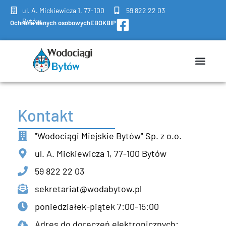
do
ul. A. Mickiewicza 1, 77-100
59 822 22 03
treści
Bytów
Ochrona danych osobowych
EBOK
BIP
Kontakt
"Wodociągi Miejskie Bytów" Sp. z o.o.
ul. A. Mickiewicza 1, 77-100 Bytów
59 822 22 03
sekretariat@wodabytow.pl
poniedziałek-piątek 7:00-15:00
Adres do doręczeń elektronicznych: