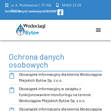
do
ul. A. Mickiewicza 1, 77-100
59 822 22 03
treści
Bytów
Ochrona danych osobowych
EBOK
BIP
Ochrona danych
osobowych
Obowiązek informacyjny dla klienta Wodociągów
Miejskich Bytów Sp. z o.o.
Obowiązek informacyjny w związku z
funkcjonowaniem monitoringu na terenie
Wodociągów Miejskich Bytów Sp. z o.o.
Obowiązek informacyjny dla klienta Wodociągów